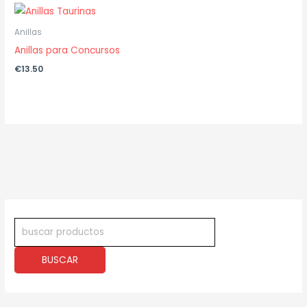
Anillas
Anillas para Concursos
€
13.50
B
ú
s
BUSCAR
q
u
e