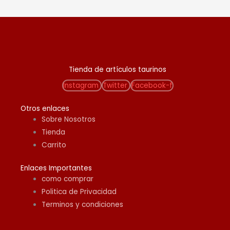
d
a
d
e
p
Tienda de artículos taurinos
r
Instagram
Twitter
Facebook-f
o
d
Otros enlaces
Sobre Nosotros
u
Tienda
c
Carrito
t
o
Enlaces Importantes
s
como comprar
Politica de Privacidad
Terminos y condiciones