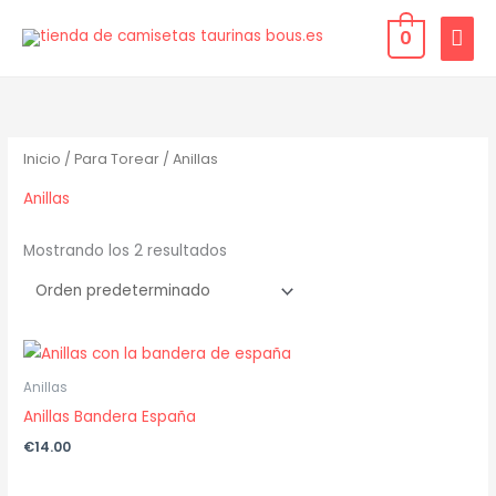
Ir
MEN
0
al
PRIN
contenido
Inicio
/
Para Torear
/ Anillas
Anillas
Mostrando los 2 resultados
Anillas
Anillas Bandera España
€
14.00