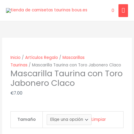
Ir
ME
0
al
contenido
PRI
Mascarilla
Taurina
con
Toro
Jabonero
Inicio
/
Artículos Regalo
/
Mascarillas
Claco
Taurinas
/ Mascarilla Taurina con Toro Jabonero Claco
cantidad
Mascarilla Taurina con Toro
Jabonero Claco
€
7.00
Tamaño
Limpiar